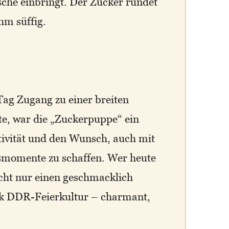
che einbringt. Der Zucker rundet
hm süffig.
 Tag Zugang zu einer breiten
tte, war die „Zuckerpuppe“ ein
tivität und den Wunsch, auch mit
smomente zu schaffen. Wer heute
icht nur einen geschmacklich
ck DDR-Feierkultur – charmant,