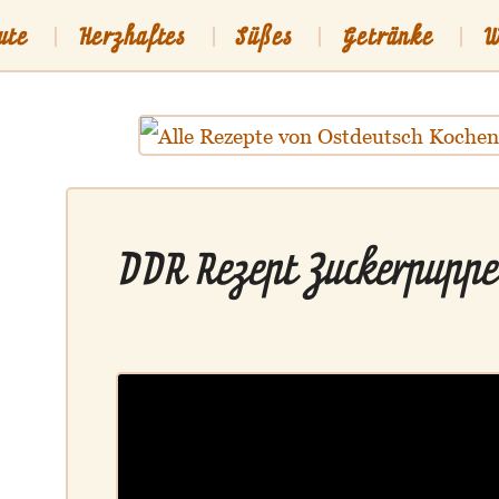
ute
Herzhaftes
Süßes
Getränke
W
sch
Shop
DDR Rezept Zuckerpuppe