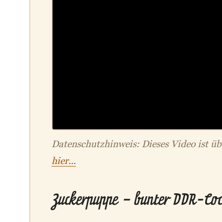
Datenschutzhinweis: Dieses Video ist ü
hier...
Zuckerpuppe – bunter DDR-Cock