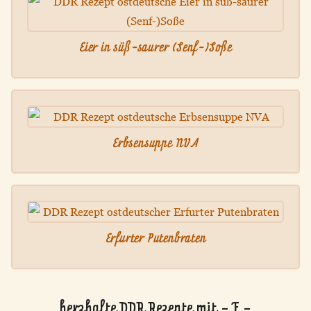
Eier in süß-saurer (Senf-)Soße
Erbsensuppe NVA
Erfurter Putenbraten
herzhafte DDR Rezepte mit - F -