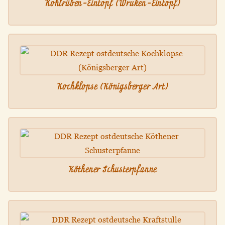
Kohlrüben-Eintopf (Wruken-Eintopf)
Kochklopse (Königsberger Art)
Köthener Schusterpfanne