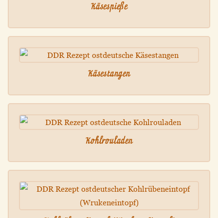
Käsespieße
Käsestangen
Kohlrouladen