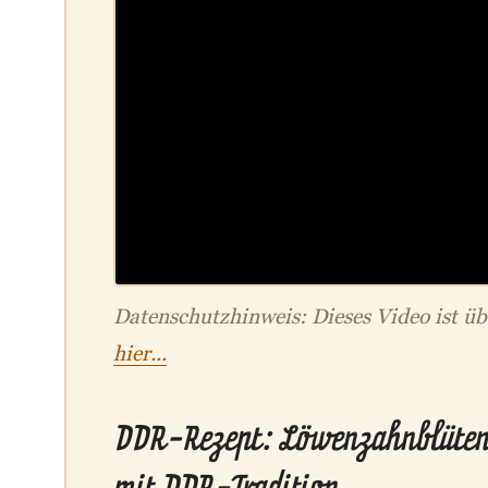
Datenschutzhinweis: Dieses Video ist ü
hier...
DDR-Rezept: Löwenzahnblütenh
mit DDR-Tradition