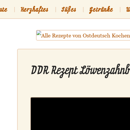
ute
Herzhaftes
Süßes
Getränke
W
sch
Shop
DDR Rezept Löwenzahnb