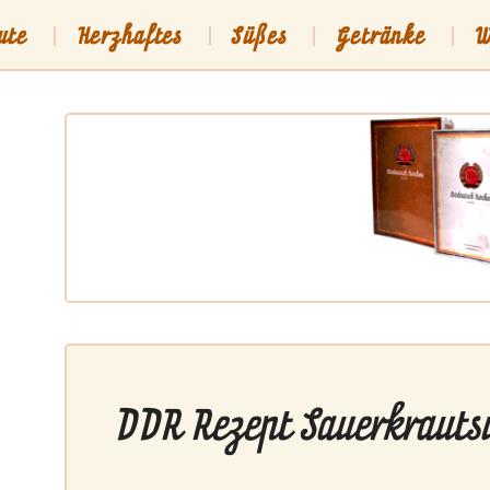
ute
Herzhaftes
Süßes
Getränke
W
sch
Shop
DDR Rezept Sauerkrauts